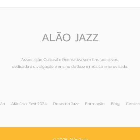
ALÃO JAZZ
Associação Cultural e Recreativa sem fins lucrativos,
dedicada à divulgação e ensino do Jazz e música improvisada.
ção
AlãoJazz Fest 2024
Rotas do Jazz
Formação
Blog
Contac
© 2026 AlãoJazz