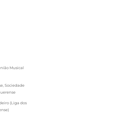
União Musical
se, Sociedade
querense
eiro (Liga dos
ense)