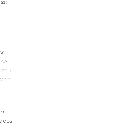
as:
os
 se
o seu
tá a
um
e dos