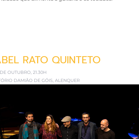
ABEL RATO QUINTETO
 DE OUTUBRO, 21.30H
TÓRIO DAMIÃO DE GÓIS, ALENQUER