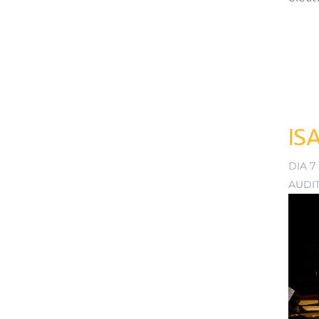
IS
DIA 7
AUDI