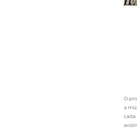
O pro
a mús
cada 
avizi