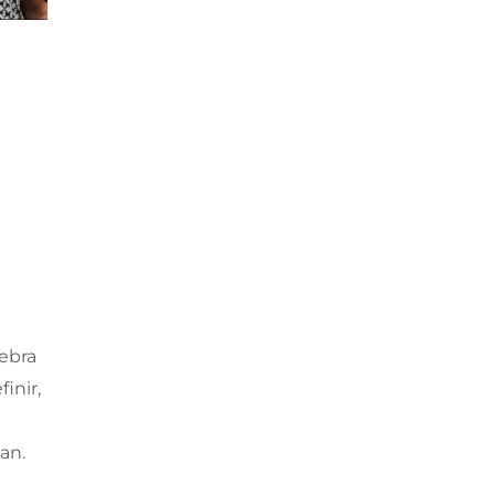
lebra
inir,
an.