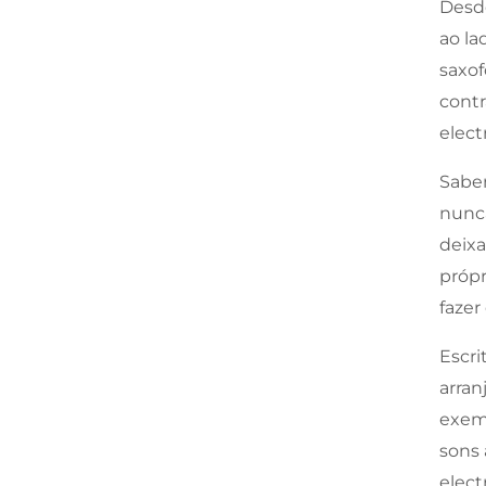
Desde
ao la
saxof
contr
elect
Saben
nunca
deixa
próp
fazer
Escri
arran
exemp
sons 
elect