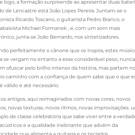
 logo, a formação surpreende ao apresentar duas bateri
do de Lencastre está João Lopes Pereira. Juntam-se o
onista Ricardo Toscano, o guitarrista Pedro Branco, o
abaixista Michael Formanek , e, com um som mais
rónico, junta-se João Bernardo, nos sintetizadores.
do perfeitamente o cânone que os inspira, estes músic
 se vergam no entanto a esse considerável peso, nunca
m ofuscar pelo brilho intenso da história, mas partem n
rio caminho com a confiança de quem sabe que o que es
 é válido e até necessário.
tos antigos, aqui reimaginados com novas cores, novos
jos, novas texturas, novos ritmos, novas improvisações. 
lo de classe celebratória que sabe viver entre a verdad
acústicos e a qualidade inebriante que advém da
ricidade que alimenta a guitarra e os teclados.